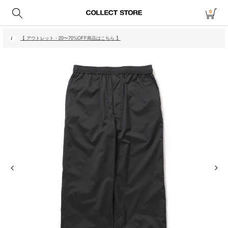
0
【 月〜金14時、土日祝12時までにご注文で当日発送・発送無休 】
【 アウトレット・20〜70%OFF商品はこちら 】
【 月〜金14時、土日祝12時までにご注文で当日発送・発送無休 】