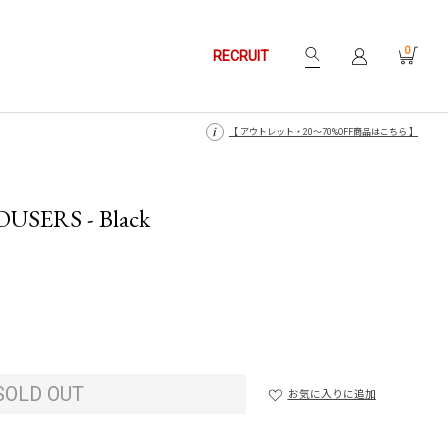
0
RECRUIT
【 月〜金14時、土日祝12時までにご注文で当日発送・発送無休 】
【 月〜金14時、土日祝12時までにご注文で当日発送・発送無休 】
【 アウトレット・20〜70%OFF商品はこちら 】
【 アウトレット・20〜70%OFF商品はこちら 】
USERS - Black
SOLD OUT
お気に入りに追加