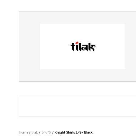
Home
/
tilak
/
シャツ
/ Knight Shirts L/S - Black