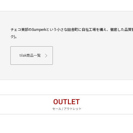
チェコ東部のSumperkという小さな田舎町に自社工場を構え、徹底した品質管
ク)。
tilak商品一覧