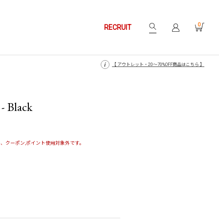
0
RECRUIT
【 月〜金14時、土日祝12時までにご注文で当日発送・発送無休 】
【 月〜金14時、土日祝12時までにご注文で当日発送・発送無休 】
【 アウトレット・20〜70%OFF商品はこちら 】
【 アウトレット・20〜70%OFF商品はこちら 】
- Black
、クーポン,ポイント使用対象外です。