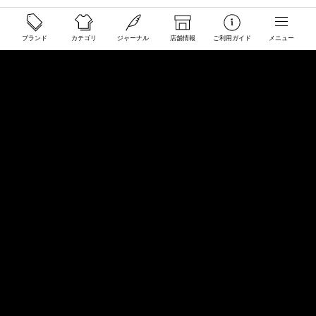
ご利用ガイド
ブランド
カテゴリ
ジャーナル
店舗情報
ご利用ガイド
メニュー
配送と送料について
ご注文について
返品・交換について
商品のご予約・お取り寄せについて
その他
Overseas Customers
お問い合わせ
商品・サイズ感などお気軽にお問い合わせください
store@50910.jp
0985-32-5511
(月〜土12 - 20時 日祝 - 19時 水曜定休)
店舗へのお問い合わせ