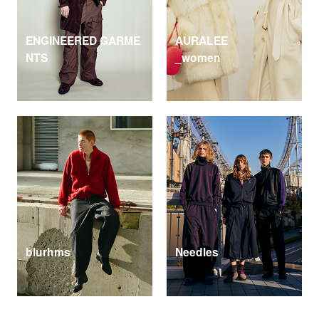
ENGINEERED GARME
AURALEE
NTS
_women
blurhms
Needles