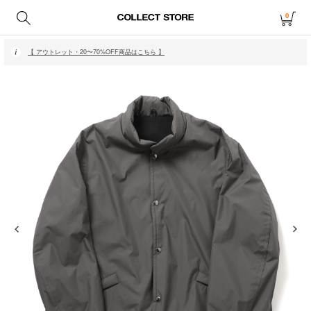
0
【 月〜金14時、土日祝12時までにご注文で当日発送・発送無休 】
【 アウトレット・20〜70%OFF商品はこちら 】
【 月〜金14時、土日祝12時までにご注文で当日発送・発送無休 】