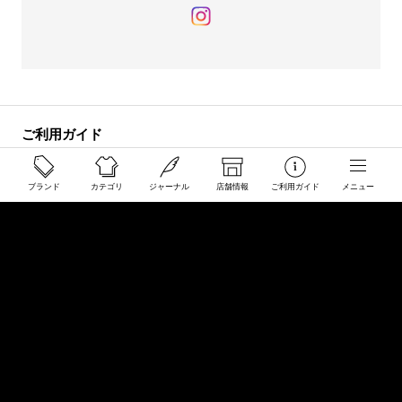
ご利用ガイド
配送と送料について
ブランド
カテゴリ
ジャーナル
店舗情報
ご利用ガイド
メニュー
ご注文について
返品・交換について
商品のご予約・お取り寄せについて
その他
Overseas Customers
お問い合わせ
商品・サイズ感などお気軽にお問い合わせください
store@50910.jp