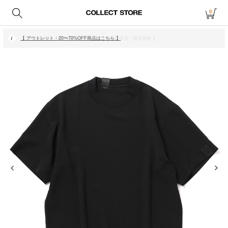
0
【 月〜金14時、土日祝12時までにご注文で当日発送・発送無休 】
【 アウトレット・20〜70%OFF商品はこちら 】
【 月〜金14時、土日祝12時までにご注文で当日発送・発送無休 】