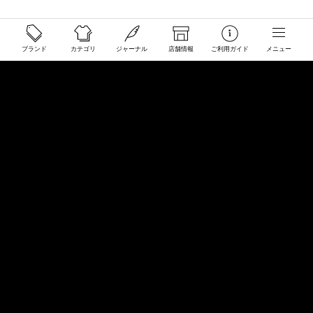
ご利用ガイド
ブランド
カテゴリ
ジャーナル
店舗情報
ご利用ガイド
メニュー
配送と送料について
ご注文について
返品・交換について
商品のご予約・お取り寄せについて
その他
Overseas Customers
お問い合わせ
商品・サイズ感などお気軽にお問い合わせください
store@50910.jp
0985-32-5511
(月〜土12 - 20時 日祝 - 19時 水曜定休)
店舗へのお問い合わせ