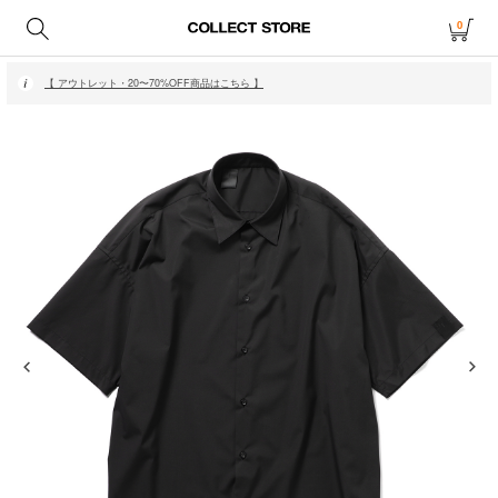
0
【 月〜金14時、土日祝12時までにご注文で当日発送・発送無休 】
【 アウトレット・20〜70%OFF商品はこちら 】