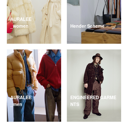
AURALEE
_women
Hender Scheme
AURALEE
ENGINEERED GARME
_men
NTS