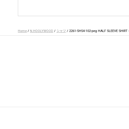
Home
/
N.HOOLYWOOD
/
シャツ
/ 2261-SH54-102-peg HALF SLEEVE SHIRT -