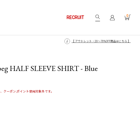
0
RECRUIT
【 月〜金14時、土日祝12時までにご注文で当日発送・発送無休 】
【 月〜金14時、土日祝12時までにご注文で当日発送・発送無休 】
【 アウトレット・20〜70%OFF商品はこちら 】
【 アウトレット・20〜70%OFF商品はこちら 】
peg HALF SLEEVE SHIRT - Blue
、クーポン,ポイント使用対象外です。