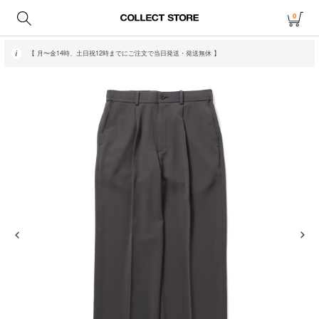
0
【 月〜金14時、土日祝12時までにご注文で当日発送・発送無休 】