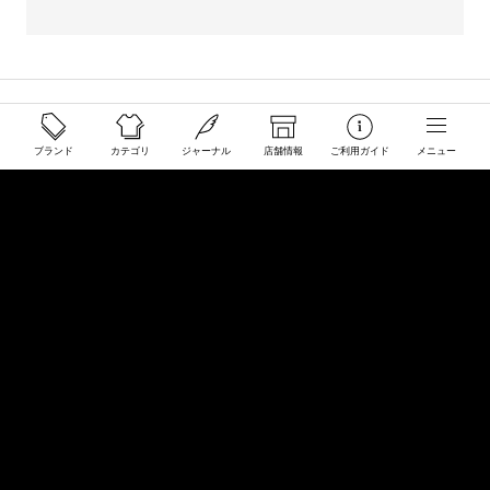
ご利用ガイド
配送と送料について
ブランド
カテゴリ
ジャーナル
店舗情報
ご利用ガイド
メニュー
ご注文について
返品・交換について
商品のご予約・お取り寄せについて
その他
Overseas Customers
お問い合わせ
商品・サイズ感などお気軽にお問い合わせください
store@50910.jp
0985-32-5511