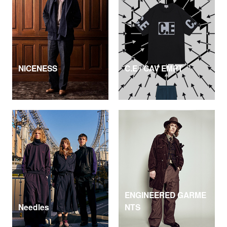
NICENESS
C.E / CAV EMPT
ENGINEERED GARME
Needles
NTS