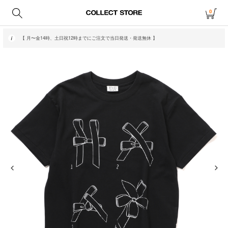
0
【 月〜金14時、土日祝12時までにご注文で当日発送・発送無休 】