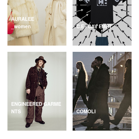
AURALEE
_women
C.E / CAV EMPT
ENGINEERED GARME
NTS
COMOLI