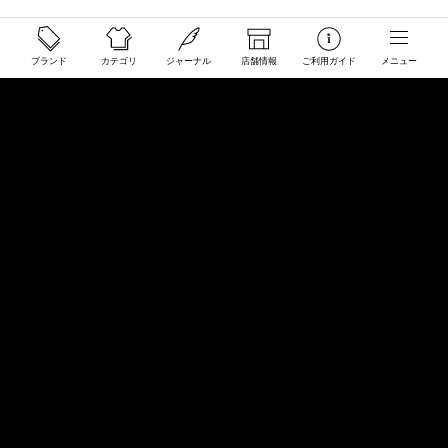
ご利用ガイド
ブランド
カテゴリ
ジャーナル
店舗情報
ご利用ガイド
メニュー
配送と送料について
ご注文について
返品・交換について
商品のご予約・お取り寄せについて
その他
Overseas Customers
お問い合わせ
商品・サイズ感などお気軽にお問い合わせください
store@50910.jp
0985-32-5511
(月〜土12 - 20時 日祝 - 19時 水曜定休)
店舗へのお問い合わせ