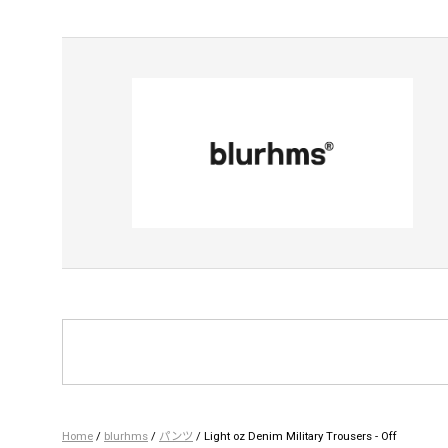
Home
/
blurhms
/
パンツ
/ Light oz Denim Military Trousers - Off