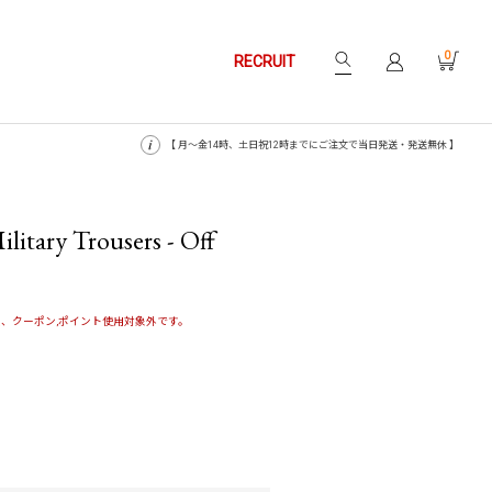
0
RECRUIT
【 月〜金14時、土日祝12時までにご注文で当日発送・発送無休 】
litary Trousers - Off
、クーポン,ポイント使用対象外です。