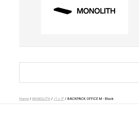
Home
/
MONOLITH
/
バッグ
/ BACKPACK OFFICE M - Black