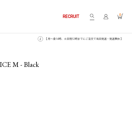
0
RECRUIT
【 月〜金14時、土日祝12時までにご注文で当日発送・発送無休 】
E M - Black