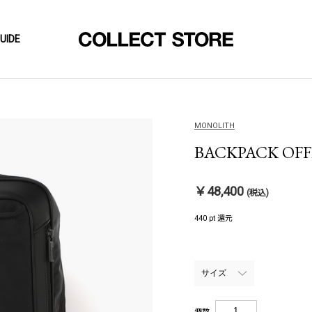
UIDE
MONOLITH
BACKPACK OFFIC
￥48,400
(税込)
440 pt 還元
個数