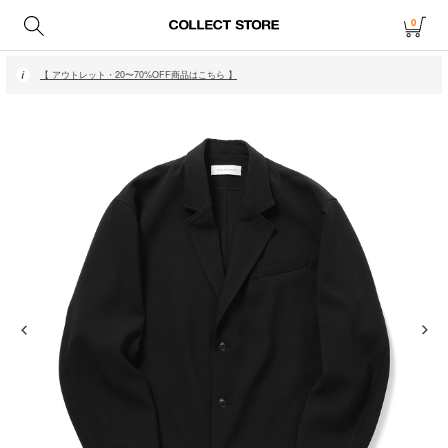
0
【 月〜金14時、土日祝12時までにご注文で当日発送・発送無休 】
【 アウトレット・20〜70%OFF商品はこちら 】
【 月〜金14時、土日祝12時までにご注文で当日発送・発送無休 】