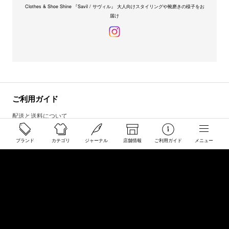
Clothes & Shoe Shine 『Savil / サヴィル』 大人向けスタイリングや靴磨きの様子をお
届け
ご利用ガイド
配送と送料について
ご注文について
ブランド
カテゴリ
ジャーナル
店舗情報
ご利用ガイド
メニュー
返品・交換について
商品のご予約・お取り寄せについて
その他
Overseas Customers
お問い合わせ