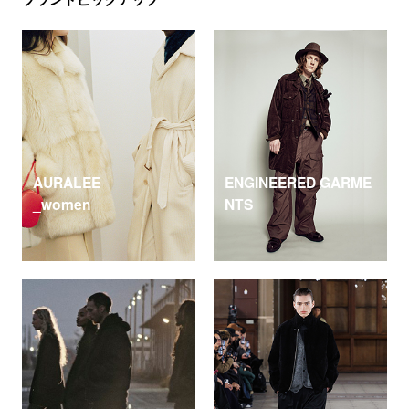
AURALEE
ENGINEERED GARME
_women
NTS