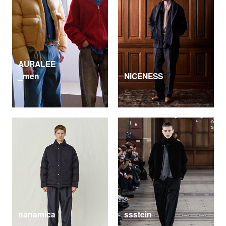
AURALEE
_men
NICENESS
nanamica
ssstein