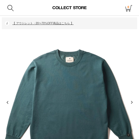
0
【 月〜金14時、土日祝12時までにご注文で当日発送・発送無休 】
【 アウトレット・20〜70%OFF商品はこちら 】
【 月〜金14時、土日祝12時までにご注文で当日発送・発送無休 】