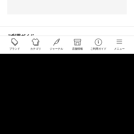
ご利用ガイド
配送と送料について
ブランド
カテゴリ
ジャーナル
店舗情報
ご利用ガイド
メニュー
ご注文について
返品・交換について
商品のご予約・お取り寄せについて
その他
Overseas Customers
お問い合わせ
商品・サイズ感などお気軽にお問い合わせください
store@50910.jp
0985-32-5511