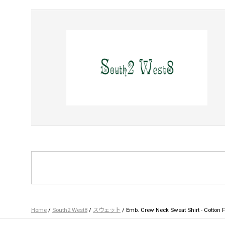
Home
/
South2 West8
/
スウェット
/ Emb. Crew Neck Sweat Shirt - Cotton F