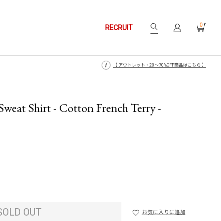
0
RECRUIT
【 月〜金14時、土日祝12時までにご注文で当日発送・発送無休 】
【 月〜金14時、土日祝12時までにご注文で当日発送・発送無休 】
【 アウトレット・20〜70%OFF商品はこちら 】
【 アウトレット・20〜70%OFF商品はこちら 】
eat Shirt - Cotton French Terry -
SOLD OUT
お気に入りに追加