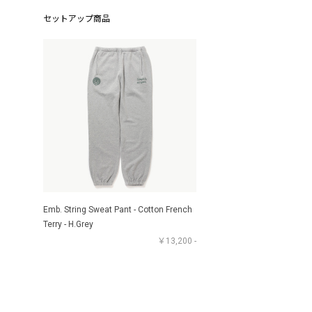
セットアップ商品
Emb. String Sweat Pant - Cotton French
Terry - H.Grey
￥13,200 -