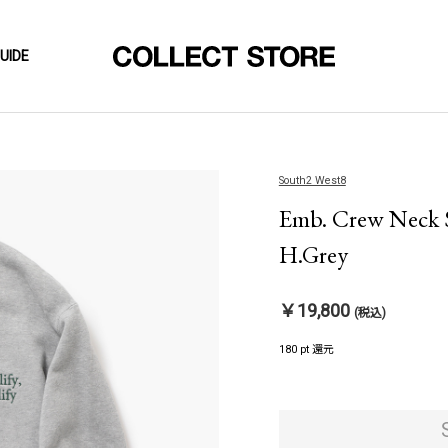
UIDE
South2 West8
Emb. Crew Neck Sw
H.Grey
￥19,800
(税込)
180 pt 還元