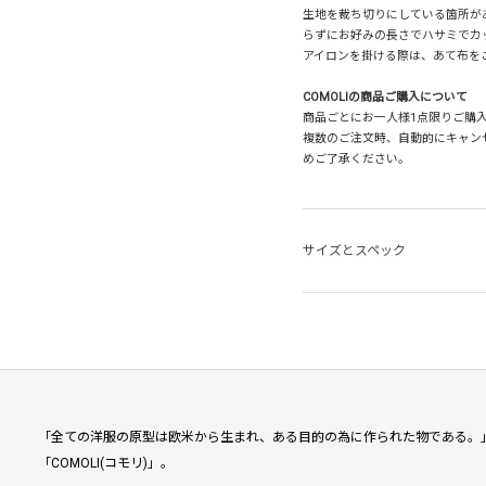
生地を裁ち切りにしている箇所が
らずにお好みの長さでハサミでカ
アイロンを掛ける際は、あて布を
COMOLIの商品ご購入について
商品ごとにお一人様1点限りご購入
複数のご注文時、自動的にキャン
めご了承ください。
サイズとスペック
「全ての洋服の原型は欧米から生まれ、ある目的の為に作られた物である。
「COMOLI(コモリ)」。