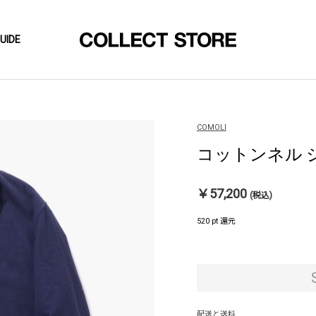
UIDE
COMOLI
コットンネル ジャケ
￥57,200
(税込)
520 pt 還元
配送と送料