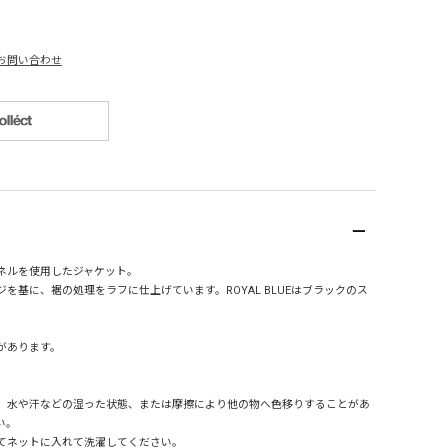
お問い合わせ
ネルを使用したジャケット。
を基に、裾の処理をラフに仕上げています。ROYAL BLUEはブラックのス
。
があります。
、水や汗などの湿った状態、または摩擦により他の物へ色移りすることがあ
い。
てネットに入れて洗濯してください。