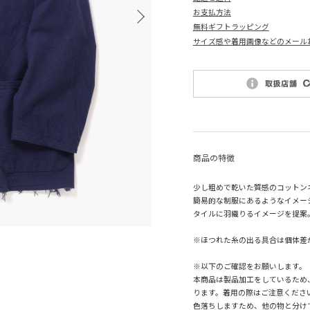
お支払方法
無料ギフトラッピング
サイズ感や着用画像などのメール
商品の特徴
少し粗めで乾いた質感のコットン
簡易的な制服にあるようなイメージ
タイルに羽織りるイメージを提案
※ほつれた糸の出る具合は個体差
※以下のご確認をお願いします。
本商品は製品加工をしているため
ります。着用の際はご注意くださ
色落ちしますため、他の物と分け