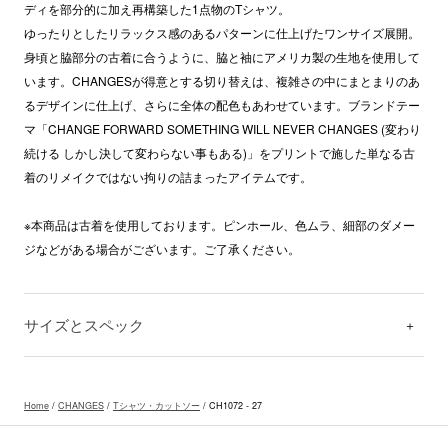
ディを部分的に加え再構築した1点物のTシャツ。
ゆったりとしたリラックス感のあるパターンに仕上げたワンサイズ展開。
身頃と脇部分の古着に合うように、脇と袖にアメリカ製の生地を使用して
います。CHANGESが得意とする切り替えは、複雑さの中にまとまりのあ
るデザインに仕上げ、さらに全体の配色もあわせています。ブランドテー
マ「CHANGE FORWARD SOMETHING WILL NEVER CHANGES (変わり
続ける しかし決して変わらない事もある)」をプリントで施した単なる古
着のリメイクではない拘りの詰まったアイテムです。
※本商品は古着を使用しております。ピンホール、色ムラ、細部のダメー
ジなどがある場合がございます。ご了承ください。
サイズとスペック
Home
/
CHANGES
/
Tシャツ・カットソー
/ CH1072 - 27