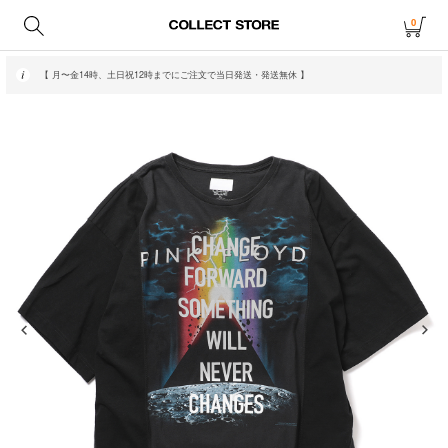
0
【 月〜金14時、土日祝12時までにご注文で当日発送・発送無休 】