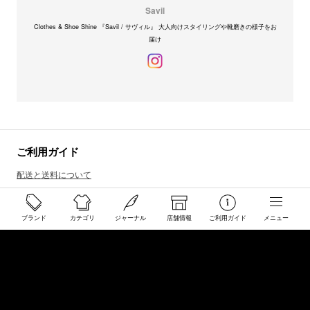
Savil
Clothes & Shoe Shine 『Savil / サヴィル』 大人向けスタイリングや靴磨きの様子をお
届け
ご利用ガイド
配送と送料について
ご注文について
返品・交換について
ブランド
カテゴリ
ジャーナル
店舗情報
ご利用ガイド
メニュー
商品のご予約・お取り寄せについて
その他
Overseas Customers