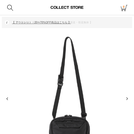
0
【 月〜金14時、土日祝12時までにご注文で当日発送・発送無休 】
【 アウトレット・20〜70%OFF商品はこちら 】
【 月〜金14時、土日祝12時までにご注文で当日発送・発送無休 】