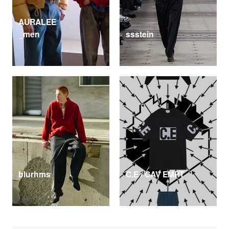
AURALEE
_men
ssstein
blurhms
C.E / CAV EMPT