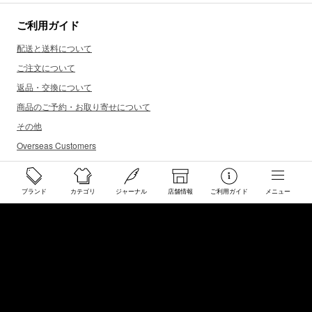
ご利用ガイド
配送と送料について
ご注文について
返品・交換について
商品のご予約・お取り寄せについて
その他
Overseas Customers
お問い合わせ
ブランド
カテゴリ
ジャーナル
店舗情報
ご利用ガイド
メニュー
商品・サイズ感などお気軽にお問い合わせください
store@50910.jp
0985-32-5511
(月〜土12 - 20時 日祝 - 19時 水曜定休)
店舗へのお問い合わせ
店舗情報