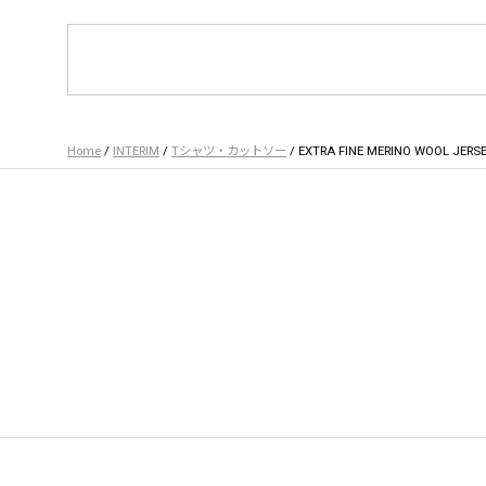
Home
/
INTERIM
/
Tシャツ・カットソー
/ EXTRA FINE MERINO WOOL JERSEY