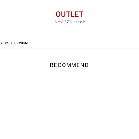
 S/S TEE - White
RECOMMEND