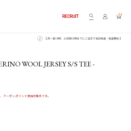
0
RECRUIT
【 月〜金14時、土日祝12時までにご注文で当日発送・発送無休 】
RINO WOOL JERSEY S/S TEE -
、クーポン,ポイント使用対象外です。