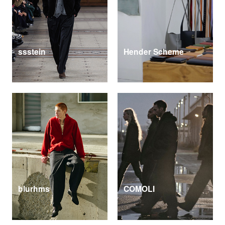
ssstein
Hender Scheme
blurhms
COMOLI