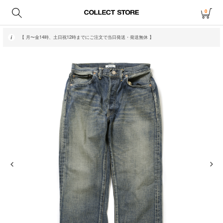
0
【 月〜金14時、土日祝12時までにご注文で当日発送・発送無休 】