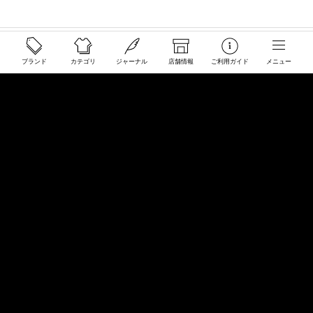
ご利用ガイド
ブランド
カテゴリ
ジャーナル
店舗情報
ご利用ガイド
メニュー
配送と送料について
ご注文について
返品・交換について
商品のご予約・お取り寄せについて
その他
Overseas Customers
お問い合わせ
商品・サイズ感などお気軽にお問い合わせください
store@50910.jp
0985-32-5511
(月〜土12 - 20時 日祝 - 19時 水曜定休)