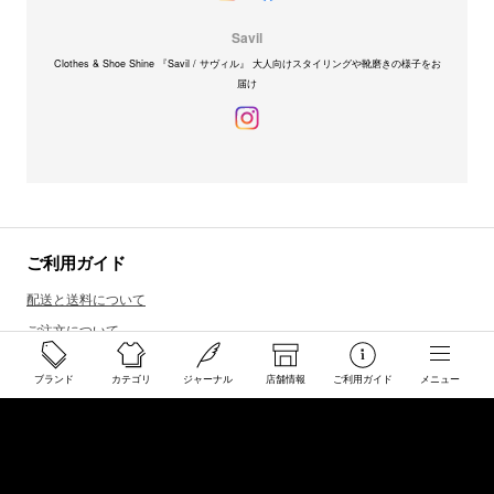
Savil
Clothes & Shoe Shine 『Savil / サヴィル』 大人向けスタイリングや靴磨きの様子をお
届け
ご利用ガイド
配送と送料について
ご注文について
返品・交換について
ブランド
カテゴリ
ジャーナル
店舗情報
ご利用ガイド
メニュー
商品のご予約・お取り寄せについて
その他
Overseas Customers