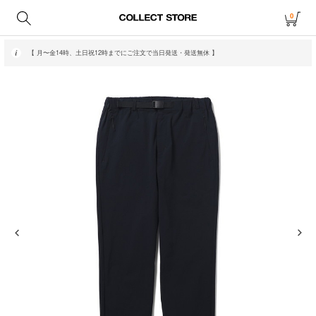
0
【 月〜金14時、土日祝12時までにご注文で当日発送・発送無休 】