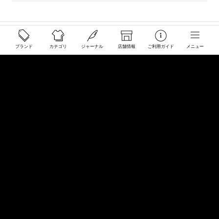
ご利用ガイド
ブランド
カテゴリ
ジャーナル
店舗情報
ご利用ガイド
メニュー
配送と送料について
ご注文について
返品・交換について
商品のご予約・お取り寄せについて
その他
Overseas Customers
お問い合わせ
商品・サイズ感などお気軽にお問い合わせください
store@50910.jp
0985-32-5511
(月〜土12 - 20時 日祝 - 19時 水曜定休)