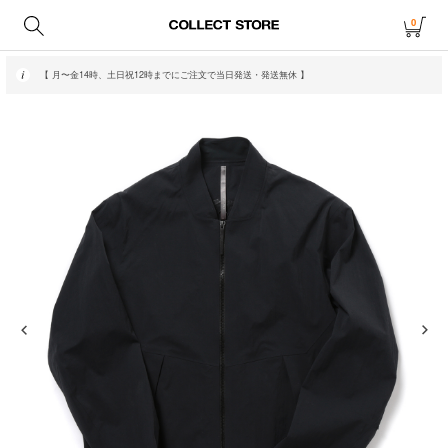
0
【 月〜金14時、土日祝12時までにご注文で当日発送・発送無休 】