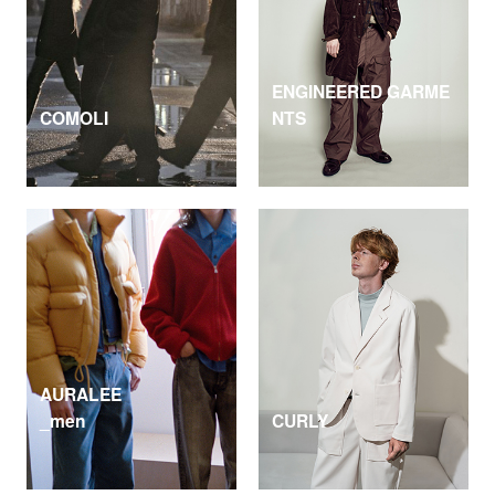
ENGINEERED GARME
COMOLI
NTS
AURALEE
_men
CURLY