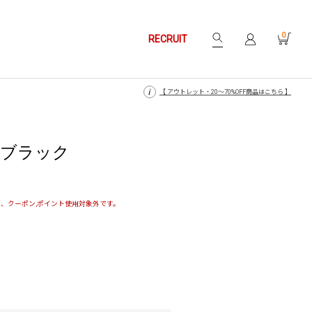
0
RECRUIT
【 月〜金14時、土日祝12時までにご注文で当日発送・発送無休 】
【 月〜金14時、土日祝12時までにご注文で当日発送・発送無休 】
【 アウトレット・20〜70%OFF商品はこちら 】
【 アウトレット・20〜70%OFF商品はこちら 】
 - K ブラック
、クーポン,ポイント使用対象外です。