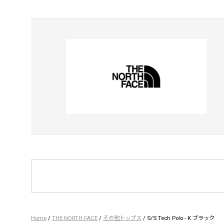
Home
/
THE NORTH FACE
/
その他トップス
/ S/S Tech Polo - K ブラック