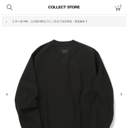
0
【 月〜金14時、土日祝12時までにご注文で当日発送・発送無休 】