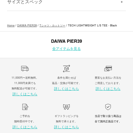
サイズとスペック
Home
/
DAIWA PIER39
/
Tシャツ・カットソー
/ TECH LIGHTWEIGHT L/S TEE - Black
DAIWA PIER39
全アイテムを見る
11,000円〜送料無料。
条件を満たせば
豊富なお支払い方法を
11,000円未満でも
返品・交換が可能です。
ご用意しております。
詳しくはこちら
詳しくはこちら
無料配送が可能です。
詳しくはこちら
ご予約を
ギフトラッピングを
当店で取り扱う商品は
随時受付中です。
無料で承ります。
全て国内正規品です。
詳しくはこちら
詳しくはこちら