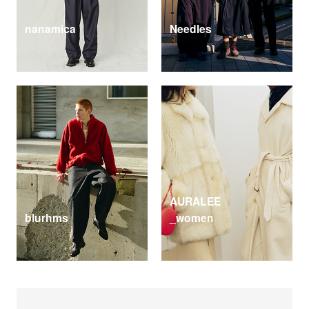
nanamica
Needles
AURALEE
blurhms
_women