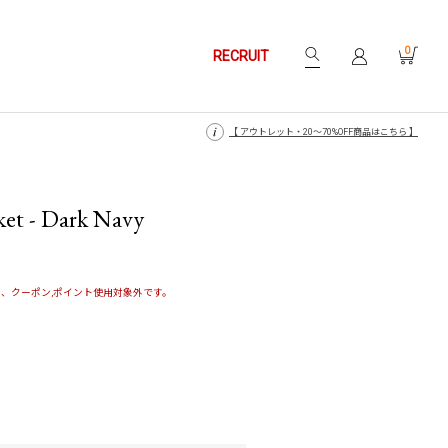
0
RECRUIT
【 月〜金14時、土日祝12時までにご注文で当日発送・発送無休 】
【 月〜金14時、土日祝12時までにご注文で当日発送・発送無休 】
【 アウトレット・20〜70%OFF商品はこちら 】
【 アウトレット・20〜70%OFF商品はこちら 】
et - Dark Navy
、クーポン,ポイント使用対象外です。