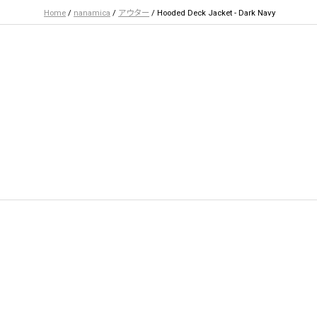
Home
/
nanamica
/
アウター
/ Hooded Deck Jacket - Dark Navy