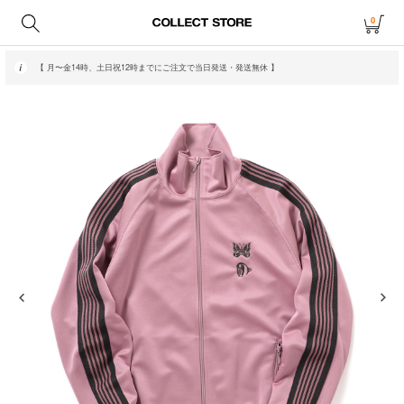
0
【 月〜金14時、土日祝12時までにご注文で当日発送・発送無休 】
【 アウトレット・20〜70%OFF商品はこちら 】
【 月〜金14時、土日祝12時までにご注文で当日発送・発送無休 】