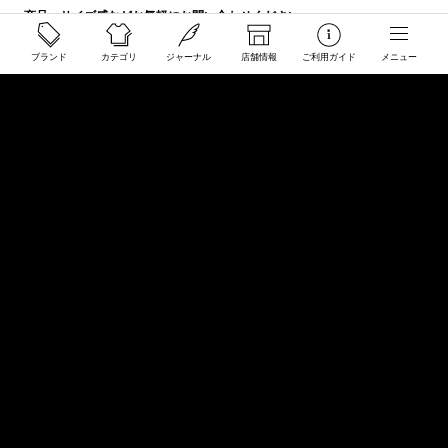
商品・サイズ感などお気軽にお問い合わせください
store@50910.jp
ブランド
カテゴリ
ジャーナル
店舗情報
ご利用ガイド
メニュー
0985-32-5511
(月〜土12 - 20時 日祝 - 19時 水曜定休)
店舗へのお問い合わせ
店舗情報
インフォメーション
会社概要
サイトマップ
ご利用規約
プライバシーポリシー
特定商取引に関する法律に基づく表示
Copyright © COLLECT STORE All rights reserved.