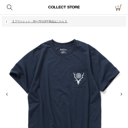
0
【 月〜金14時、土日祝12時までにご注文で当日発送・発送無休 】
【 アウトレット・20〜70%OFF商品はこちら 】
【 月〜金14時、土日祝12時までにご注文で当日発送・発送無休 】