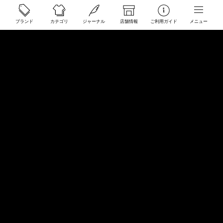
ご利用ガイド
ブランド
カテゴリ
ジャーナル
店舗情報
ご利用ガイド
メニュー
配送と送料について
ご注文について
返品・交換について
商品のご予約・お取り寄せについて
その他
Overseas Customers
お問い合わせ
商品・サイズ感などお気軽にお問い合わせください
store@50910.jp
0985-32-5511
(月〜土12 - 20時 日祝 - 19時 水曜定休)
店舗へのお問い合わせ