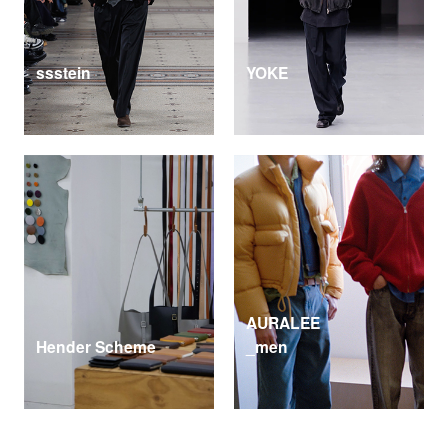
ssstein
YOKE
AURALEE
Hender Scheme
_men