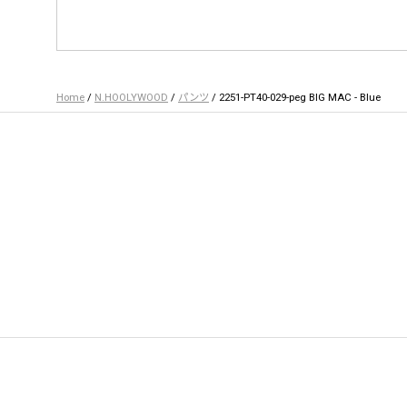
Home
/
N.HOOLYWOOD
/
パンツ
/ 2251-PT40-029-peg BIG MAC - Blue