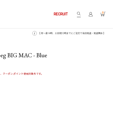
0
RECRUIT
【 月〜金14時、土日祝12時までにご注文で当日発送・発送無休 】
eg BIG MAC - Blue
、クーポン,ポイント使用対象外です。