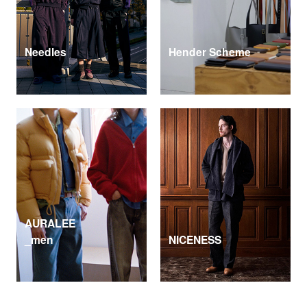
Needles
Hender Scheme
AURALEE
_men
NICENESS