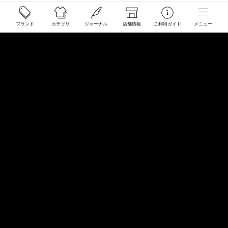
ご利用ガイド
ブランド
カテゴリ
ジャーナル
店舗情報
ご利用ガイド
メニュー
配送と送料について
ご注文について
返品・交換について
商品のご予約・お取り寄せについて
その他
Overseas Customers
お問い合わせ
商品・サイズ感などお気軽にお問い合わせください
store@50910.jp
0985-32-5511
(月〜土12 - 20時 日祝 - 19時 水曜定休)
店舗へのお問い合わせ