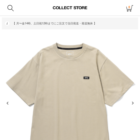
0
【 月〜金14時、土日祝12時までにご注文で当日発送・発送無休 】