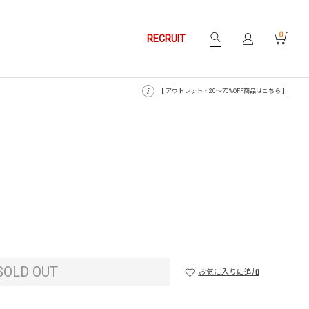
0
RECRUIT
【 月〜金14時、土日祝12時までにご注文で当日発送・発送無休 】
【 月〜金14時、土日祝12時までにご注文で当日発送・発送無休 】
【 アウトレット・20〜70%OFF商品はこちら 】
【 アウトレット・20〜70%OFF商品はこちら 】
SOLD OUT
お気に入りに追加