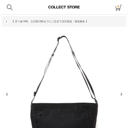
0
【 月〜金14時、土日祝12時までにご注文で当日発送・発送無休 】