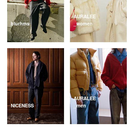
AURALEE
blurhms
_women
AURALEE
NICENESS
_men