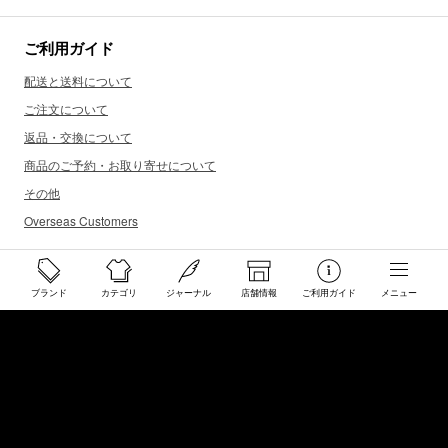
ご利用ガイド
配送と送料について
ご注文について
返品・交換について
商品のご予約・お取り寄せについて
その他
Overseas Customers
お問い合わせ
ブランド
カテゴリ
ジャーナル
店舗情報
ご利用ガイド
メニュー
商品・サイズ感などお気軽にお問い合わせください
store@50910.jp
0985-32-5511
(月〜土12 - 20時 日祝 - 19時 水曜定休)
店舗へのお問い合わせ