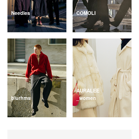
Needles
COMOLI
AURALEE
blurhms
_women