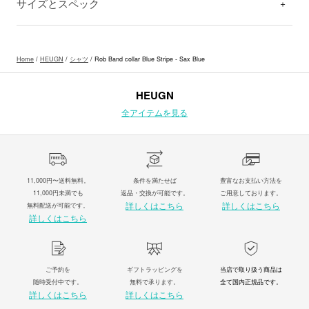
サイズとスペック
Home
/
HEUGN
/
シャツ
/ Rob Band collar Blue Stripe - Sax Blue
HEUGN
全アイテムを見る
11,000円〜送料無料。
条件を満たせば
豊富なお支払い方法を
11,000円未満でも
返品・交換が可能です。
ご用意しております。
詳しくはこちら
詳しくはこちら
無料配送が可能です。
詳しくはこちら
ご予約を
ギフトラッピングを
当店で取り扱う商品は
随時受付中です。
無料で承ります。
全て国内正規品です。
詳しくはこちら
詳しくはこちら