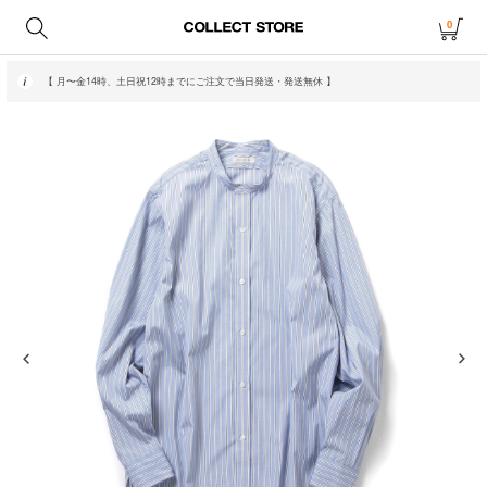
0
【 月〜金14時、土日祝12時までにご注文で当日発送・発送無休 】