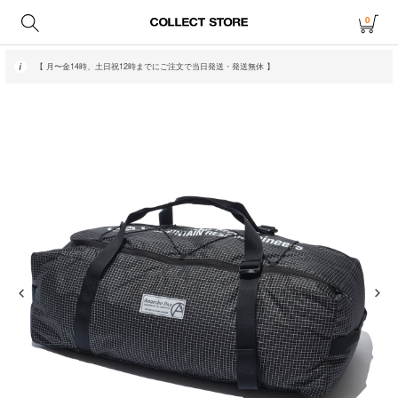
0
【 月〜金14時、土日祝12時までにご注文で当日発送・発送無休 】
【 アウトレット・20〜70%OFF商品はこちら 】
【 月〜金14時、土日祝12時までにご注文で当日発送・発送無休 】