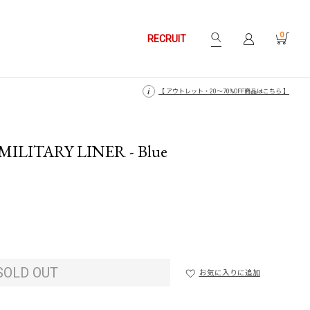
0
RECRUIT
【 月〜金14時、土日祝12時までにご注文で当日発送・発送無休 】
【 月〜金14時、土日祝12時までにご注文で当日発送・発送無休 】
【 アウトレット・20〜70%OFF商品はこちら 】
【 アウトレット・20〜70%OFF商品はこちら 】
ILITARY LINER - Blue
SOLD OUT
お気に入りに追加