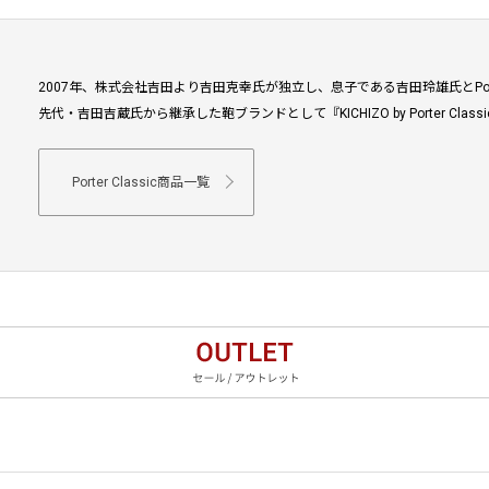
2007年、株式会社吉田より吉田克幸氏が独立し、息子である吉田玲雄氏とPorter
先代・吉田吉蔵氏から継承した鞄ブランドとして『KICHIZO by Porter Clas
Porter Classic商品一覧