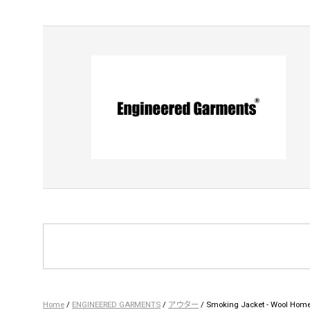
Home
/
ENGINEERED GARMENTS
/
アウター
/ Smoking Jacket - Wool Home