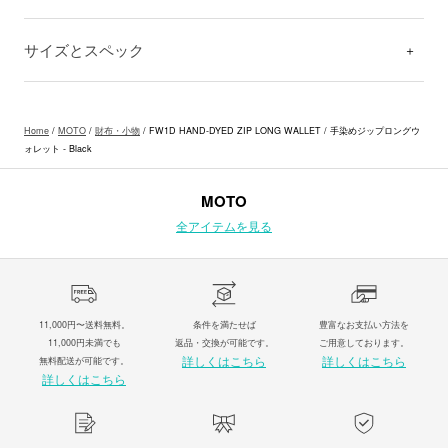
サイズとスペック
Home
/
MOTO
/
財布・小物
/ FW1D HAND-DYED ZIP LONG WALLET / 手染めジップロングウ
ォレット - Black
MOTO
全アイテムを見る
11,000円〜送料無料。
条件を満たせば
豊富なお支払い方法を
11,000円未満でも
返品・交換が可能です。
ご用意しております。
詳しくはこちら
詳しくはこちら
無料配送が可能です。
詳しくはこちら