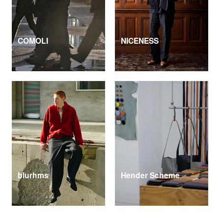
COMOLI
NICENESS
blurhms
Hender Scheme