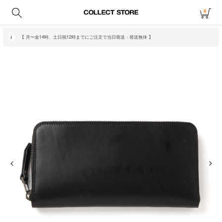
0
【 月〜金14時、土日祝12時までにご注文で当日発送・発送無休 】