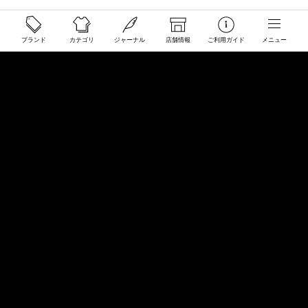
ご利用ガイド
ブランド
カテゴリ
ジャーナル
店舗情報
ご利用ガイド
メニュー
配送と送料について
ご注文について
返品・交換について
商品のご予約・お取り寄せについて
その他
Overseas Customers
お問い合わせ
商品・サイズ感などお気軽にお問い合わせください
store@50910.jp
0985-32-5511
(月〜土12 - 20時 日祝 - 19時 水曜定休)
店舗へのお問い合わせ