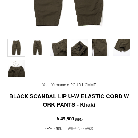
Yohji Yamamoto POUR HOMME
BLACK SCANDAL LIP U-W ELASTIC CORD W
ORK PANTS - Khaki
￥49,500
(税込)
( 450 pt 還元 )
保持ポイントを確認