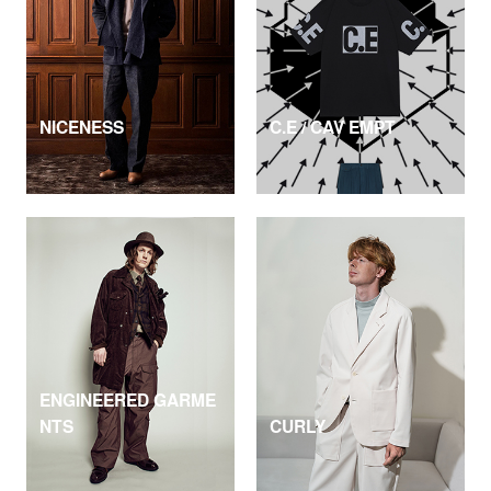
NICENESS
C.E / CAV EMPT
ENGINEERED GARME
NTS
CURLY