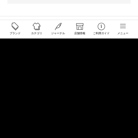
ご利用ガイド
ブランド
カテゴリ
ジャーナル
店舗情報
ご利用ガイド
メニュー
配送と送料について
ご注文について
返品・交換について
商品のご予約・お取り寄せについて
その他
Overseas Customers
お問い合わせ
商品・サイズ感などお気軽にお問い合わせください
store@50910.jp
0985-32-5511
(月〜土12 - 20時 日祝 - 19時 水曜定休)