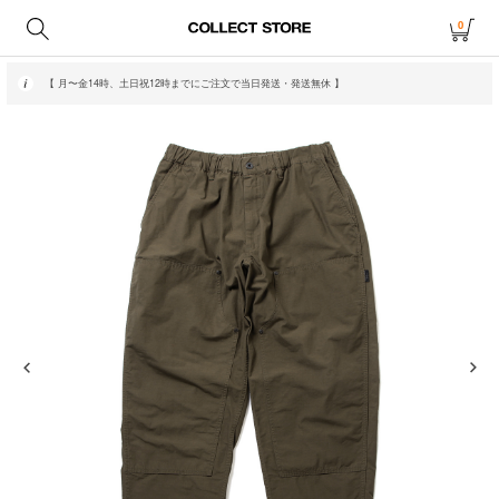
0
【 月〜金14時、土日祝12時までにご注文で当日発送・発送無休 】