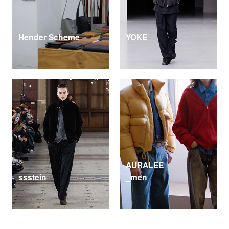
Hender Scheme
YOKE
AURALEE
ssstein
_men