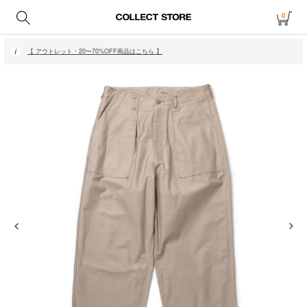
0
【 月〜金14時、土日祝12時までにご注文で当日発送・発送無休 】
【 アウトレット・20〜70%OFF商品はこちら 】
【 月〜金14時、土日祝12時までにご注文で当日発送・発送無休 】