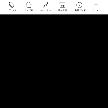
ご利用ガイド
ブランド
カテゴリ
ジャーナル
店舗情報
ご利用ガイド
メニュー
配送と送料について
ご注文について
返品・交換について
商品のご予約・お取り寄せについて
その他
Overseas Customers
お問い合わせ
商品・サイズ感などお気軽にお問い合わせください
store@50910.jp
0985-32-5511
(月〜土12 - 20時 日祝 - 19時 水曜定休)
店舗へのお問い合わせ