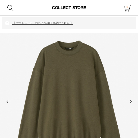
0
【 月〜金14時、土日祝12時までにご注文で当日発送・発送無休 】
【 アウトレット・20〜70%OFF商品はこちら 】
【 月〜金14時、土日祝12時までにご注文で当日発送・発送無休 】