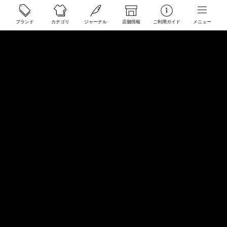
ご利用ガイド
ブランド
カテゴリ
ジャーナル
店舗情報
ご利用ガイド
メニュー
配送と送料について
ご注文について
返品・交換について
商品のご予約・お取り寄せについて
その他
Overseas Customers
お問い合わせ
商品・サイズ感などお気軽にお問い合わせください
store@50910.jp
0985-32-5511
(月〜土12 - 20時 日祝 - 19時 水曜定休)
店舗へのお問い合わせ