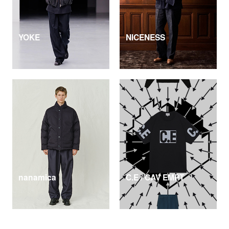
YOKE
NICENESS
nanamica
C.E / CAV EMPT