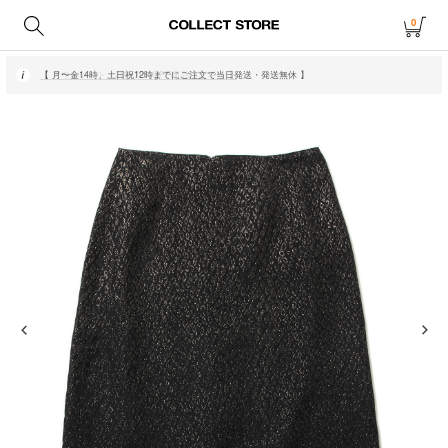
0
【 月〜金14時、土日祝12時までにご注文で当日発送・発送無休 】
【 アウトレット・20〜70%OFF商品はこちら 】
【 月〜金14時、土日祝12時までにご注文で当日発送・発送無休 】