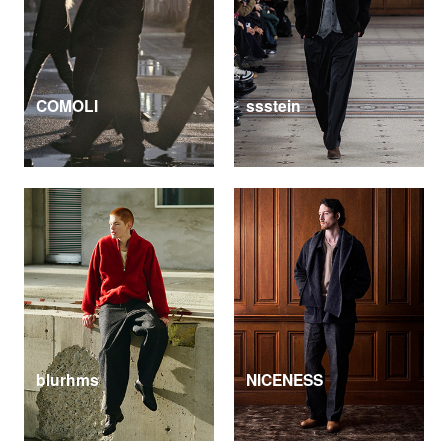
COMOLI
ssstein
blurhms
NICENESS