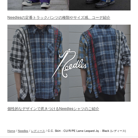
Needlesの定番トラックパンツの種類やサイズ感、コーデ紹介
個性的なデザインで惹きつけるNeedlesシャツのご紹介
Home
/
Needles
/
レディース
/ C.C. Skirt - CU/R/PE Lame Leopard Jq. - Black (レディース)