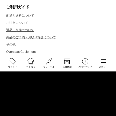
ご利用ガイド
配送と送料について
ご注文について
返品・交換について
商品のご予約・お取り寄せについて
その他
Overseas Customers
ブランド
カテゴリ
ジャーナル
店舗情報
ご利用ガイド
メニュー
お問い合わせ
商品・サイズ感などお気軽にお問い合わせください
store@50910.jp
0985-32-5511
(月〜土12 - 20時 日祝 - 19時 水曜定休)
店舗へのお問い合わせ
店舗情報