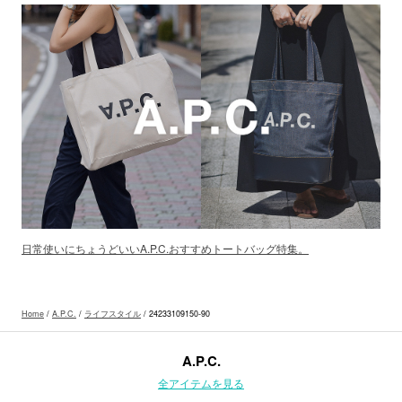
日常使いにちょうどいいA.P.C.おすすめトートバッグ特集。
Home
/
A.P.C.
/
ライフスタイル
/ 24233109150-90
A.P.C.
全アイテムを見る