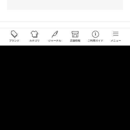
ご利用ガイド
配送と送料について
ブランド
カテゴリ
ジャーナル
店舗情報
ご利用ガイド
メニュー
ご注文について
返品・交換について
商品のご予約・お取り寄せについて
その他
Overseas Customers
お問い合わせ
商品・サイズ感などお気軽にお問い合わせください
store@50910.jp
0985-32-5511