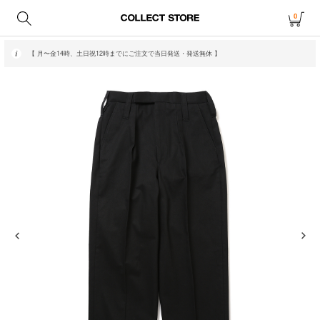
0
【 月〜金14時、土日祝12時までにご注文で当日発送・発送無休 】