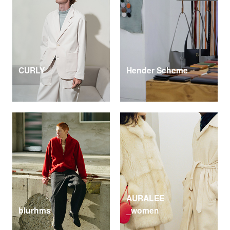
CURLY
Hender Scheme
AURALEE
blurhms
_women