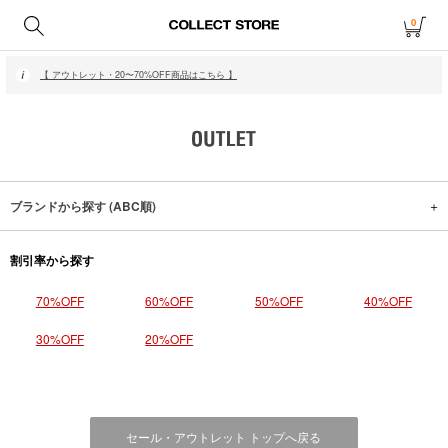
0
【 月〜金14時、土日祝12時までにご注文で当日発送・発送無休 】
【 アウトレット・20〜70%OFF商品はこちら 】
【 月〜金14時、土日祝12時までにご注文で当日発送・発送無休 】
【 アウトレット・20〜70%OFF商品はこちら 】
ブランドから探す (ABC順)
割引率から探す
70%OFF
60%OFF
50%OFF
40%OFF
30%OFF
20%OFF
セール・アウトレット トップへ戻る