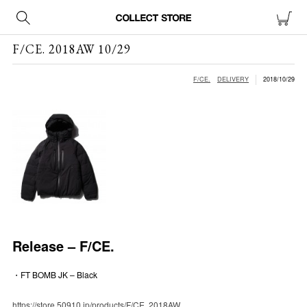
F/CE. 2018AW 10/29
F/CE.
DELIVERY
2018/10/29
Release – F/CE.
・FT BOMB JK – Black
https://store.50910.jp/products/F/CE. 2018AW