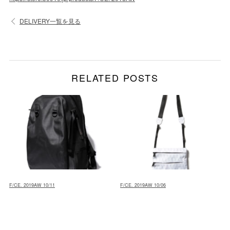
DELIVERY一覧を見る
RELATED POSTS
F/CE. 2019AW 10/11
F/CE. 2019AW 10/06